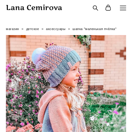
Lana Cemirova
магазин
>
детское
>
аксессуары
>
шапка "маленькая пчёлка"