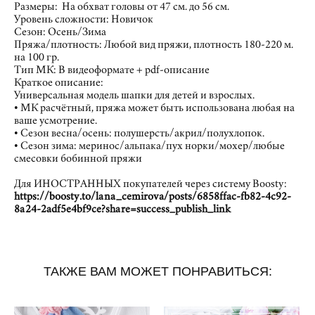
Размеры: На обхват головы от 47 см. до 56 см.
Уровень сложности: Новичок
Сезон: Осень/Зима
Пряжа/плотность: Любой вид пряжи, плотность 180-220 м.
на 100 гр.
Тип МК: В видеоформате + pdf-описание
Краткое описание:
Универсальная модель шапки для детей и взрослых.
• МК расчётный, пряжа может быть использована любая на
ваше усмотрение.
• Сезон весна/осень: полушерсть/акрил/полухлопок.
• Сезон зима: меринос/альпака/пух норки/мохер/любые
смесовки бобинной пряжи
Для ИНОСТРАННЫХ покупателей через систему Boosty:
https://boosty.to/lana_cemirova/posts/6858ffac-fb82-4c92-
8a24-2adf5e4bf9ce?share=success_publish_link
ТАКЖЕ ВАМ МОЖЕТ ПОНРАВИТЬСЯ: