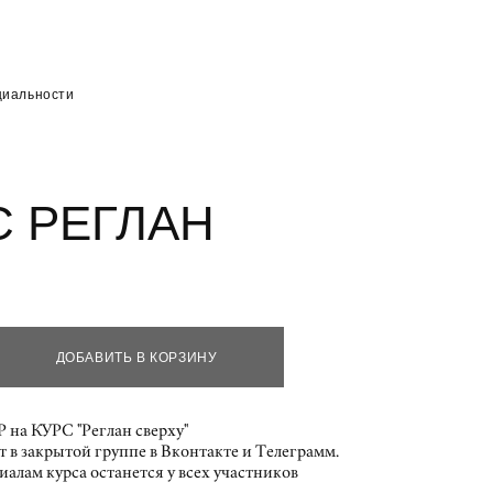
циальности
циальности
С РЕГЛАН
ДОБАВИТЬ В КОРЗИНУ
на КУРС "Реглан сверху"
т в закрытой группе в Вконтакте и Телеграмм.
иалам курса останется у всех участников