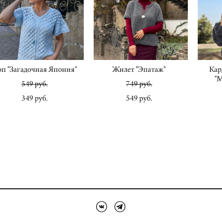
п "Загадочная Япония"
Жилет "Эпатаж"
Кар
"
549 pуб.
749 pуб.
349 pуб.
549 pуб.