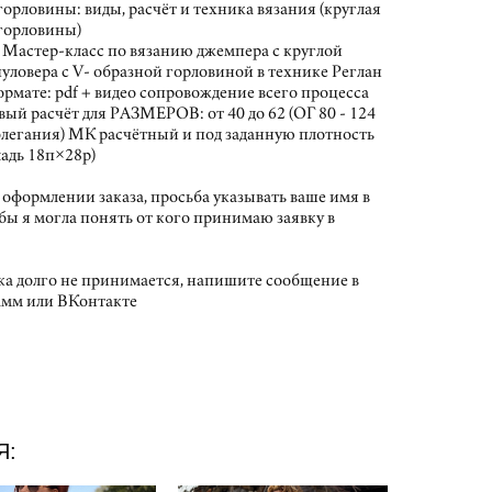
горловины: виды, расчёт и техника вязания (круглая
 горловины)
 Мастер-класс по вязанию джемпера с круглой
уловера с V- образной горловиной в технике Реглан
ормате: pdf + видео сопровождение всего процесса
овый расчёт для РАЗМЕРОВ: от 40 до 62 (ОГ 80 - 124
блегания) МК расчётный и под заданную плотность
адь 18п×28р)
оформлении заказа, просьба указывать ваше имя в
бы я могла понять от кого принимаю заявку в
ка долго не принимается, напишите сообщение в
амм или ВКонтакте
Я: