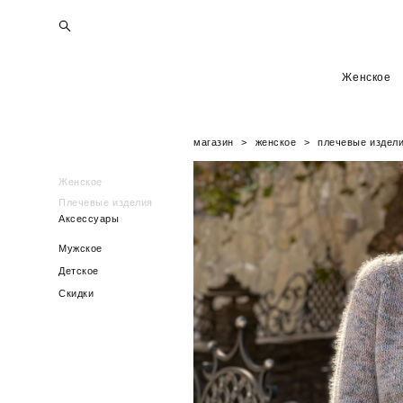
Женское
Женское
магазин
>
женское
>
плечевые издел
Женское
Плечевые изделия
Аксессуары
Мужское
Детское
Скидки