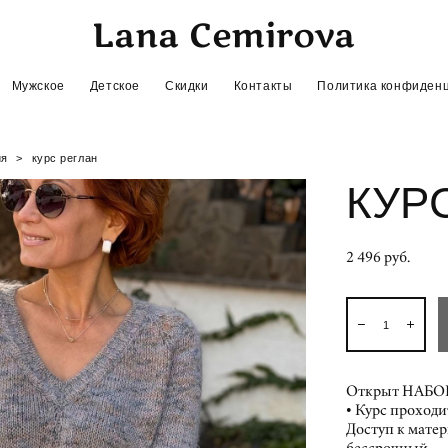
Lana Cemirova
Lana Cemirova
Мужское
Мужское
Детское
Детское
Скидки
Скидки
Контакты
Контакты
Политика конфиден
Политика конфиден
ия
>
курс реглан
КУР
2 496 pуб.
Открыт НАБОР 
• Курс проходи
Доступ к матер