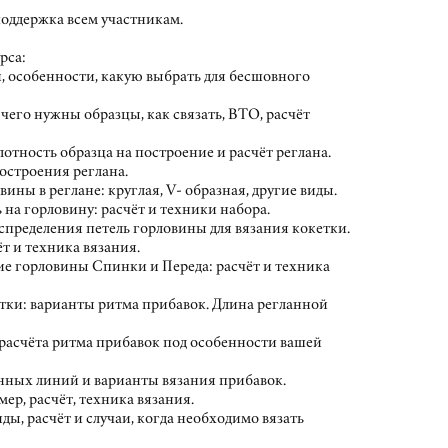
поддержка всем участникам.
рса:
, особенности, какую выбрать для бесшовного
я чего нужны образцы, как связать, ВТО, расчёт
плотность образца на построение и расчёт реглана.
остроения реглана.
вины в реглане: круглая, V- образная, другие виды.
ь на горловину: расчёт и техники набора.
спределения петель горловины для вязания кокетки.
ёт и техника вязания.
ие горловины Спинки и Переда: расчёт и техника
етки: варианты ритма прибавок. Длина регланной
 расчёта ритма прибавок под особенности вашей
анных линий и варианты вязания прибавок.
мер, расчёт, техника вязания.
иды, расчёт и случаи, когда необходимо вязать