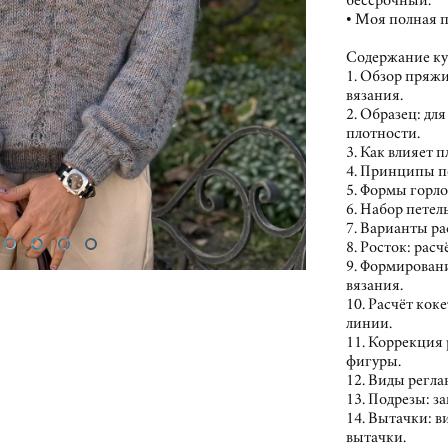
бессрочный.
• Моя полная 
Содержание ку
1. Обзор пряжи
вязания.
2. Образец: дл
плотности.
3. Как влияет 
4. Принципы п
5. Формы горло
6. Набор петел
7. Варианты ра
8. Росток: расч
9. Формирован
вязания.
10. Расчёт кок
линии.
11. Коррекция
фигуры.
12. Виды регл
13. Подрезы: за
14. Вытачки: в
вытачки.