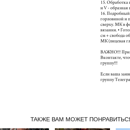
15. Обработка 
и V - образная
16. Подробный
горловиной и п
сверху. МК в ф
вязания. • Гот
см + свобода о
МК (лицевая гл
ВАЖНО!!! При 
Вконтакте, что
группу!!!
Если ваша заяв
группу Телегр
ТАКЖЕ ВАМ МОЖЕТ ПОНРАВИТЬС