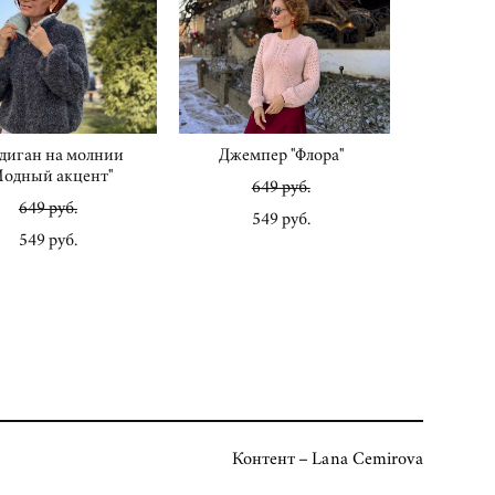
диган на молнии
Джемпер "Флора"
Модный акцент"
649 pуб.
649 pуб.
549 pуб.
549 pуб.
Контент – Lana Cemirova