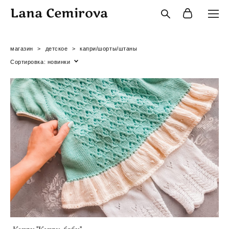
Lana Cemirova
магазин
>
детское
>
капри/шорты/штаны
Сортировка:
новинки