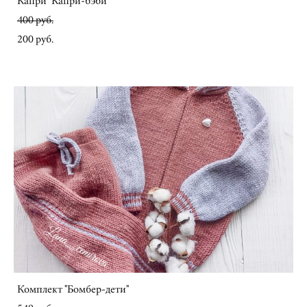
Капри "Капри-бэби"
400 pуб.
200 pуб.
Комплект "Бомбер-дети"